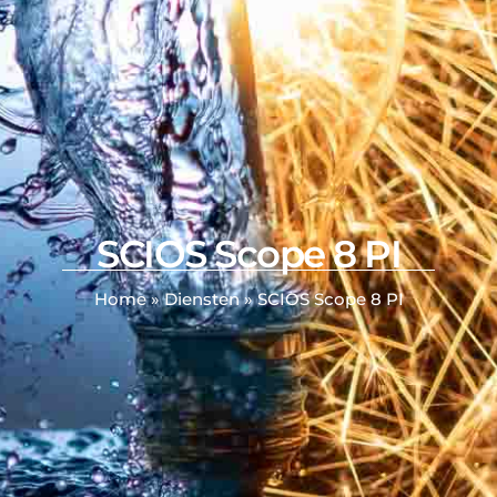
SCIOS Scope 8 PI
Home
»
Diensten
»
SCIOS Scope 8 PI